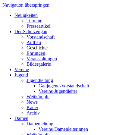
Navigation überspringen
Neuigkeiten
Termine
Presseartikel
Der Schützengau
Vorstandschaft
Aufbau
Geschichte
Ehrungen
Veranstaltungen
Bildergalerie
Vereine
Jugend
Jugendleitung
Gaujugend-Vorstandschaft
Vereins-Jugendleiter
Wettkämpfe
News
Kader
Archiv
Damen
Damenleitung
Vereins-Damenleiterinnen
Wettkämpfe