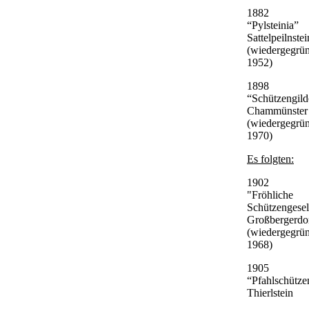
1882
“Pylsteinia”
Sattelpeilnstei
(wiedergegrü
1952)
1898
“Schützengild
Chammünster
(wiedergegrü
1970)
Es folgten:
1902
"Fröhliche
Schützengesel
Großbergerdor
(wiedergegrün
1968)
1905
“Pfahlschütze
Thierlstein