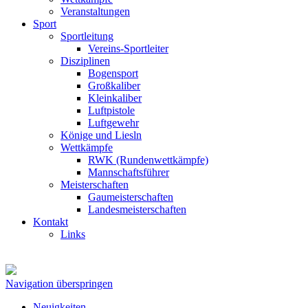
Veranstaltungen
Sport
Sportleitung
Vereins-Sportleiter
Disziplinen
Bogensport
Großkaliber
Kleinkaliber
Luftpistole
Luftgewehr
Könige und Liesln
Wettkämpfe
RWK (Rundenwettkämpfe)
Mannschaftsführer
Meisterschaften
Gaumeisterschaften
Landesmeisterschaften
Kontakt
Links
Navigation überspringen
Neuigkeiten