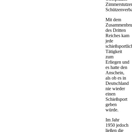
Zimmerstutze
Schützenverb
Mit dem
Zusammenbru
des Dritten
Reiches kam
jede
schießsportlic
Tätigkeit
zum
Erliegen und
es hatte den
Anschein,
als ob es in
Deutschland
nie wieder
einen
Schießsport
geben
würde.
Im Jahr
1950 jedoch
ließen die