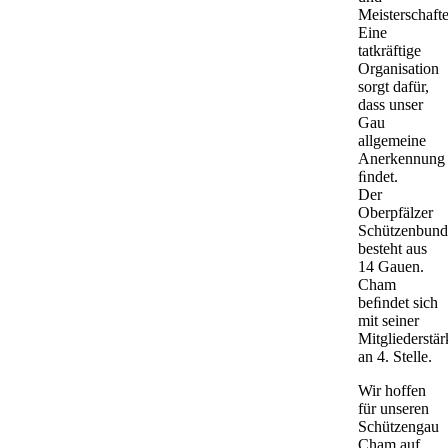
Meisterschaft
Eine
tatkräftige
Organisation
sorgt dafür,
dass unser
Gau
allgemeine
Anerkennung
ﬁndet.
Der
Oberpfälzer
Schützenbund
besteht aus
14 Gauen.
Cham
beﬁndet sich
mit seiner
Mitgliederstär
an 4. Stelle.
Wir hoffen
für unseren
Schützengau
Cham auf