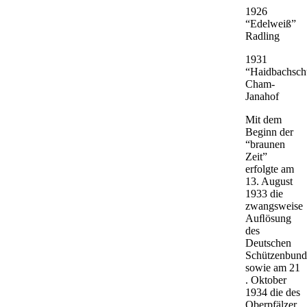
1926
“Edelweiß”
Radling
1931
“Haidbachsch
Cham-
Janahof
Mit dem
Beginn der
“braunen
Zeit”
erfolgte am
13. August
1933 die
zwangsweise
Auﬂösung
des
Deutschen
Schützenbund
sowie am 21
. Oktober
1934 die des
Oberpfälzer