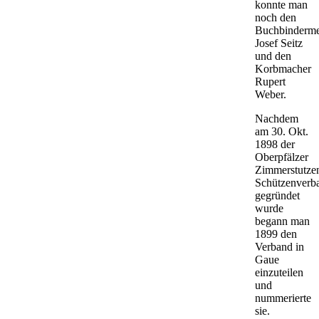
konnte man
noch den
Buchbinderme
Josef Seitz
und den
Korbmacher
Rupert
Weber.
Nachdem
am 30. Okt.
1898 der
Oberpfälzer
Zimmerstutze
Schützenverb
gegründet
wurde
begann man
1899 den
Verband in
Gaue
einzuteilen
und
nummerierte
sie.