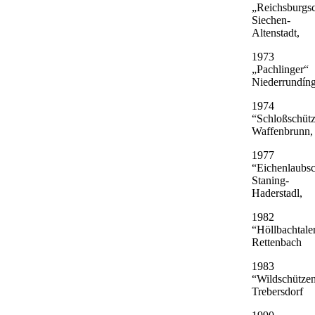
„Reichsburgs
Siechen-
Altenstadt,
1973
„Pachlinger“
Niederrundíng
1974
“Schloßschüt
Waffenbrunn,
1977
“Eichenlaubs
Staning-
Haderstadl,
1982
“Höllbachtale
Rettenbach
1983
“Wildschütze
Trebersdorf